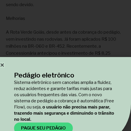
sendo devido.
Melhorias
A Rota Verde Goiás, desde antes da cobrança do pedágio,
vem investindo nas rodovias. Já foram aplicados R$ 100
milhões na BR-060 e BR-452. Recentemente, a
Concessionária antecipou o investimento de R$ 8,25
milhões para revitalizar toda a sinalização das duas rodovias,
priorizando a segurança imediata dos usuários. Também
Pedágio eletrônico
está fazendo uma força-tarefa de R$ 25 milhões para
recuperar totalmente 100 quilômetros de pavimento da BR-
Sistema eletrônico sem cancelas amplia a fluidez,
452 entre Rio Verde e Itumbiara.
reduz acidentes e garante tarifas mais justas para
os usuários frequentes das vias. Com o novo
sistema de pedágio a cobrança é automática (Free
Em outubro, deu início às operações na pista, com serviço
Flow), ou seja,
o usuário não precisa mais parar,
24 horas por dia, todos os dias da semana. Os serviços
trazendo mais segurança e diminuindo o trânsito
oferecidos são socorro médico pré-hospitalar, socorro
no local.
mecânico, inspeção rodoviária, recolha de animais e
PAGUE SEU PEDÁGIO
combate a incêndio que são oferecidos de forma contínua