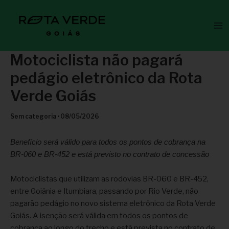
Ir
Ma
para
Me
o
conteúdo
Motociclista não pagará
pedágio eletrônico da Rota
Verde Goiás
Sem categoria
•
08/05/2026
Benefício será válido para todos os pontos de cobrança na
BR-060 e BR-452 e está previsto no contrato de concessão
Motociclistas que utilizam as rodovias BR-060 e BR-452,
entre Goiânia e Itumbiara, passando por Rio Verde, não
pagarão pedágio no novo sistema eletrônico da Rota Verde
Goiás. A isenção será válida em todos os pontos de
cobrança ao longo do trecho e está prevista no contrato de