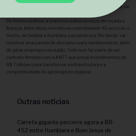
para garantir o atendimento e segurança dos usuários da via.
De forma contínua, a empresa realiza serviços de roçada e
limpeza. Além disso, investiu na conectividade 4G em todo o
trecho, de Goiânia a Itumbiara, passando por Rio Verde, vai
construir uma parada de descanso para caminhoneiros, além
de gerar empregos na região. Tudo isso faz parte de um
contrato firmado com a ANTT que prevê investimentos de
R$ 7 bilhões para transformar a infraestrutura e a
competitividade do agronegócio regional.
Outras notícias
Carreta gigante percorre agora a BR-
452 entre Itumbiara e Bom Jesus de