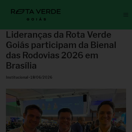
Ir
Ma
para
Me
o
conteúdo
Lideranças da Rota Verde
Goiás participam da Bienal
das Rodovias 2026 em
Brasília
Institucional
•
18/06/2026