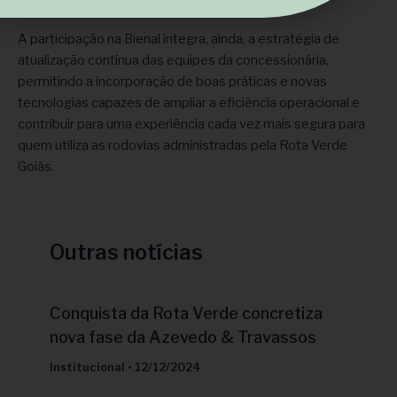
A participação na Bienal integra, ainda, a estratégia de
atualização contínua das equipes da concessionária,
permitindo a incorporação de boas práticas e novas
tecnologias capazes de ampliar a eficiência operacional e
contribuir para uma experiência cada vez mais segura para
quem utiliza as rodovias administradas pela Rota Verde
Goiás.
Outras notícias
Conquista da Rota Verde concretiza
nova fase da Azevedo & Travassos
Institucional
•
12/12/2024