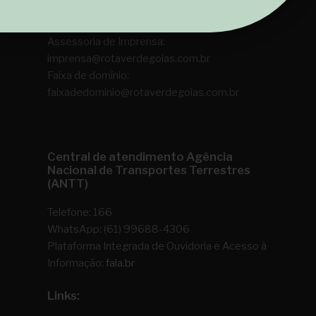
0800 060 4520
Assessoria de Imprensa:
imprensa@rotaverdegoias.com.br
Faixa de domínio:
faixadedominio@rotaverdegoias.com.br
Central de atendimento Agência
Nacional de Transportes Terrestres
(ANTT)
Telefone: 166
WhatsApp: (61) 99688-4306
Plataforma Integrada de Ouvidoria e Acesso à
Informação:
fala.br
Links: