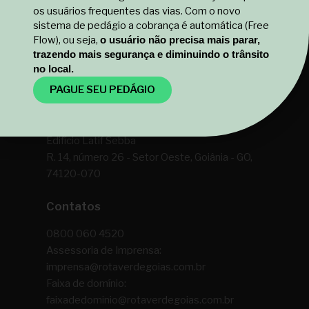
os usuários frequentes das vias. Com o novo
sistema de pedágio a cobrança é automática (Free
Flow), ou seja,
o usuário não precisa mais parar,
trazendo mais segurança e diminuindo o trânsito
no local.
PAGUE SEU PEDÁGIO
Rota Verde Goiás SPE S.A
Edifício Latif Sebba
R. 14, número 26 - Setor Oeste, Goiânia - GO,
74120-070
Contatos
0800 060 4520
Assessoria de Imprensa:
imprensa@rotaverdegoias.com.br
Faixa de domínio:
faixadedominio@rotaverdegoias.com.br