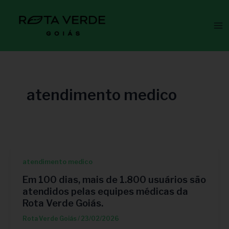
Ir
Ma
para
Me
o
conteúdo
atendimento medico
atendimento medico
Em 100 dias, mais de 1.800 usuários são
atendidos pelas equipes médicas da
Rota Verde Goiás.
Rota Verde Goiás
/
23/02/2026